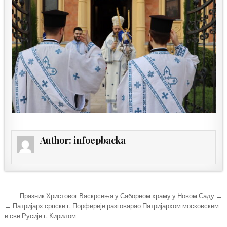
Author:
infoepbacka
Кретање
Празник Христовог Васкрсења у Саборном храму у Новом Саду →
чланка
← Патријарх српски г. Порфирије разговарао Патријархом московским
и све Русије г. Кирилом