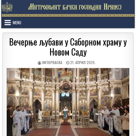
Skip
to
content
MENU
Вечерње љубави у Саборном храму у
Новом Саду
AUTHOR:
PUBLISHED
INFOEPBACKA
21. АПРИЛ 2025.
DATE: