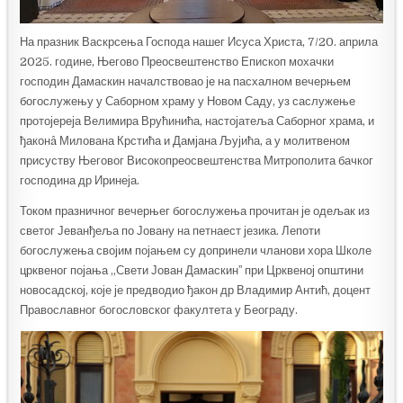
На празник Васкрсења Господа нашег Исуса Христа, 7/20. априла
2025. године, Његово Преосвештенство Епископ мохачки
господин Дамаскин началствовао је на пасхалном вечерњем
богослужењу у Саборном храму у Новом Саду, уз саслужење
протојереја Велимира Врућинића, настојатеља Саборног храма, и
ђаконâ Милована Крстића и Дамјана Љујића, а у молитвеном
присуству Његовог Високопреосвештенства Митрополита бачког
господина др Иринеја.
Током празничног вечерњег богослужења прочитан је одељак из
светог Јеванђеља по Јовану на петнаест језика. Лепоти
богослужења својим појањем су допринели чланови хора Школе
црквеног појања „Свети Јован Дамаскинˮ при Црквеној општини
новосадској, које је предводио ђакон др Владимир Антић, доцент
Православног богословског факултета у Београду.