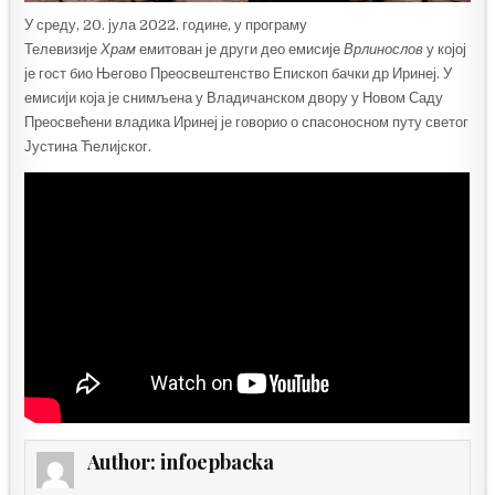
У среду, 20. јула 2022. године, у програму
Телевизије
Храм
емитован је други део емисије
Врлинослов
у којој
је гост био Његово Преосвештенство Епископ бачки др Иринеј. У
емисији која је снимљена у Владичанском двору у Новом Саду
Преосвећени владика Иринеј је говорио о спасоносном путу светог
Јустина Ћелијског.
Author:
infoepbacka