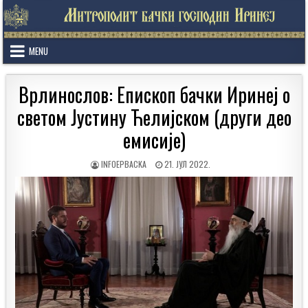
Skip
to
content
MENU
Врлинослов: Епископ бачки Иринеј о
светом Јустину Ћелијском (други део
емисије)
AUTHOR:
PUBLISHED
INFOEPBACKA
21. ЈУЛ 2022.
DATE: